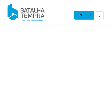
PT
Assumimos o
Sistema de Gestão da Qualidade
como
fator de valor acrescentado para os nosso produtos e
processos produtivos. Visamos a melhoria contínua dos
nossos serviços bem como a plena satisfação dos nossos
clientes.
Esta atitude resulta do cumprimento de uma rigorosa
política de qualidade resultante da nossa certificação pela