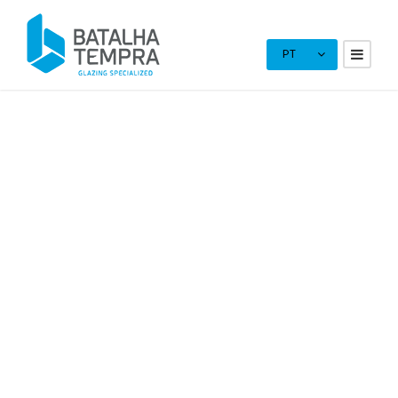
PT
Batalha Tempra
iniciou a sua
atividade em 2007
A empresa
Batalha Tempra
, Lda. surgiu da ideia do Sr.
José Cerejo. Este empresário com grande experiência do
sector do vidro e sócio-gerente da Vidros Cerejo, Lda.,
decidiu iniciar um novo projecto. Criou então em 2007 a
Batalha Tempr
a, Lda. com mais 4 sócios com experiência
no ramo (Paulo Nuno, João Peixe, Fernando Oliveira e José